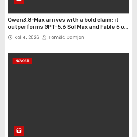
Qwen3.8-Max arrives with a bold claim: it
outperforms GPT-5.6 Sol Max and Fable 5 on
agentic computer use
Kol 4, 2026
Tomšić Damjan
NOVOSTI