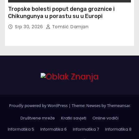
Tropske bolesti poput denga groznice i
Chikungunya u porastu su u Europi
Srp 30, 2026
Tomšić Damjan
Proudly powered by WordPress
|
Theme: Newses by
Themeansar
.
Društvene mreže
Kratki savjeti
Online vodiči
Informatika 5
Informatika 6
Informatika 7
Informatika 8