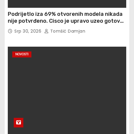
Podrijetlo iza 69% otvorenih modela nikada
nije potvrđeno. Cisco je upravo uzeo gotovo
900 otisaka prstiju besplatno
Srp 30, 2026
Tomšić Damjan
NOVOSTI