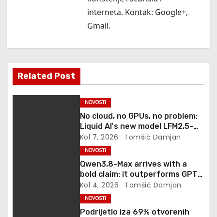
interneta. Kontak:
Google+
,
j
Gmail
.
a
v
a
Related Post
NOVOSTI
No cloud, no GPUs, no problem:
Liquid AI's new model LFM2.5-
2.6B brings powerful AI agents
Kol 7, 2026
Tomšić Damjan
to devices as small as a
NOVOSTI
Raspberry Pi
Qwen3.8-Max arrives with a
bold claim: it outperforms GPT-
5.6 Sol Max and Fable 5 on
Kol 4, 2026
Tomšić Damjan
agentic computer use
NOVOSTI
Podrijetlo iza 69% otvorenih