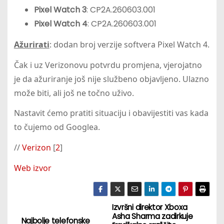
Pixel Watch 3
: CP2A.260603.001
Pixel Watch 4
: CP2A.260603.001
Ažurirati
: dodan broj verzije softvera Pixel Watch 4.
Čak i uz Verizonovu potvrdu promjena, vjerojatno
je da ažuriranje još nije službeno objavljeno. Ulazno
može biti, ali još ne točno uživo.
Nastavit ćemo pratiti situaciju i obavijestiti vas kada
to čujemo od Googlea.
//
Verizon
[
2
]
Web izvor
Izvršni direktor Xboxa
N
Asha Sharma zadirkuje
Najbolje telefonske