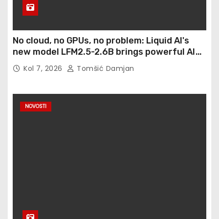
No cloud, no GPUs, no problem: Liquid AI's
new model LFM2.5-2.6B brings powerful AI
agents to devices as small as a Raspberry Pi
Kol 7, 2026
Tomšić Damjan
NOVOSTI