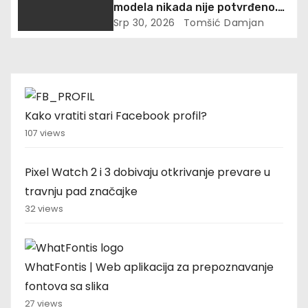
modela nikada nije potvrđeno.
Cisco je upravo uzeo gotovo
Srp 30, 2026
Tomšić Damjan
900 otisaka prstiju besplatno
Kako vratiti stari Facebook profil?
107 views
Pixel Watch 2 i 3 dobivaju otkrivanje prevare u
travnju pad značajke
32 views
WhatFontis | Web aplikacija za prepoznavanje
fontova sa slika
27 views