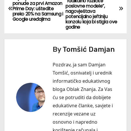
“radikalno različite
a
ponude za prvi Amazon
poslovne modele”,
Prime Day: uštedite
nagovještava
preko 20% na Samsung i
v
potencijalno jeftiniju
Google uređajima
konzolu koja bi stigla ove
godine
i
g
By
Tomšić Damjan
a
Pozdrav, ja sam Damjan
c
Tomšić, osnivatelj i urednik
i
informatičko edukativnog
bloga Oblak Znanja. Za Vas
j
ću se potruditi da dobijete
a
edukativne članke, savjete i
recenzije vezane uz
o
osnovno i napredno
b
korištenje računala i