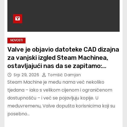
NOVOSTI
Valve je objavio datoteke CAD dizajna
za vanjski izgled Steam Machinea,
ostavljajući nas da se zapitamo:
koliko je potrebno prije nego što
Srp 29, 2026
Tomšić Damjan
netko napravi GabeCube skin?
Steam Machine je među nama već nekoliko
tjedana – iako s velikom cijenom i ograničenom
dostupnošću – i već se pojavljuju kopije. U
međuvremenu, Valve dopušta korisnicima koji su
posebno…