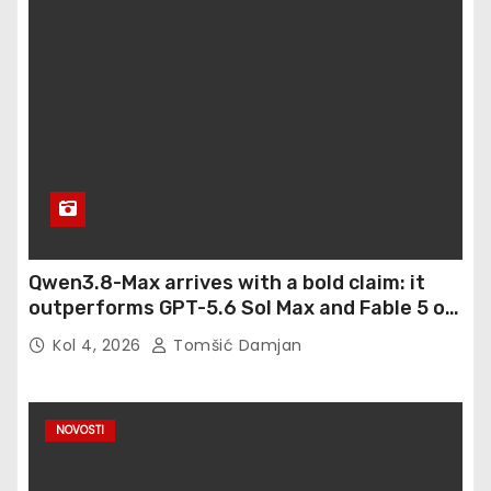
Qwen3.8-Max arrives with a bold claim: it
outperforms GPT-5.6 Sol Max and Fable 5 on
agentic computer use
Kol 4, 2026
Tomšić Damjan
NOVOSTI