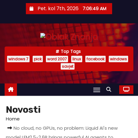
S
Pet. kol 7th, 2026
7:06:50 AM
k
i
p
t
o
Top Tags
c
windows 7
pick
word 2007
linux
facebook
windows
o
savjet
n
t
e
n
t
Novosti
Home
No cloud, no GPUs, no problem: Liquid AI's new
model LFM2.5-2.6B brings powerful AI agents to