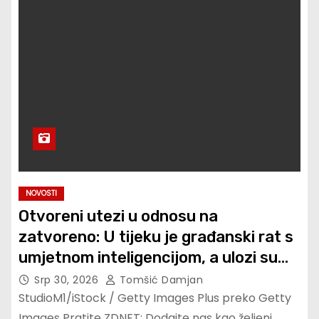
NOVOSTI
Otvoreni utezi u odnosu na
zatvoreno: U tijeku je građanski rat s
umjetnom inteligencijom, a ulozi su
egzistencijalni
Srp 30, 2026
Tomšić Damjan
StudioM1/iStock / Getty Images Plus preko Getty
Images Pratite ZDNET: Dodajte nas kao željeni