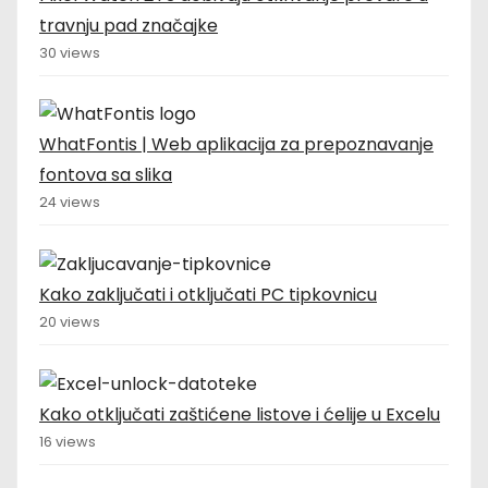
i
travnju pad značajke
s
30 views
t
r
WhatFontis | Web aplikacija za prepoznavanje
fontova sa slika
a
24 views
n
i
Kako zaključati i otključati PC tipkovnicu
c
20 views
a
Kako otključati zaštićene listove i ćelije u Excelu
o
16 views
b