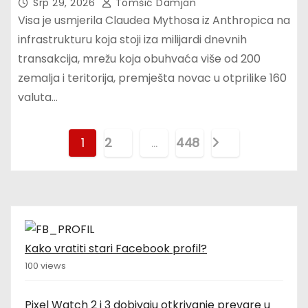
omogućio
Srp 29, 2026
Tomšić Damjan
Visa je usmjerila Claudea Mythosa iz Anthropica na
infrastrukturu koja stoji iza milijardi dnevnih
transakcija, mrežu koja obuhvaća više od 200
zemalja i teritorija, premješta novac u otprilike 160
valuta…
B
1
2
…
448
r
o
j
Kako vratiti stari Facebook profil?
e
100 views
v
Pixel Watch 2 i 3 dobivaju otkrivanje prevare u