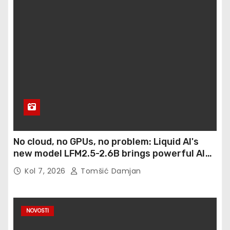
No cloud, no GPUs, no problem: Liquid AI's
new model LFM2.5-2.6B brings powerful AI
agents to devices as small as a Raspberry Pi
Kol 7, 2026
Tomšić Damjan
NOVOSTI