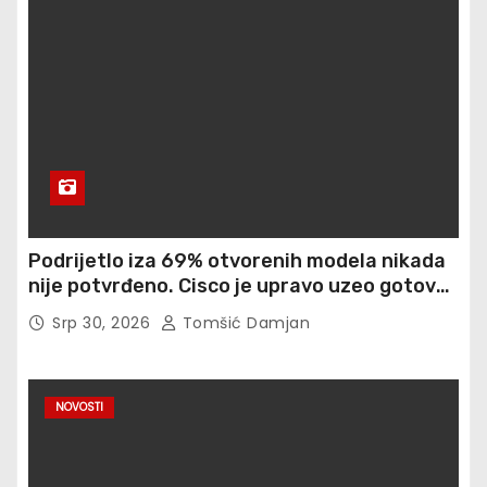
Podrijetlo iza 69% otvorenih modela nikada
nije potvrđeno. Cisco je upravo uzeo gotovo
900 otisaka prstiju besplatno
Srp 30, 2026
Tomšić Damjan
NOVOSTI