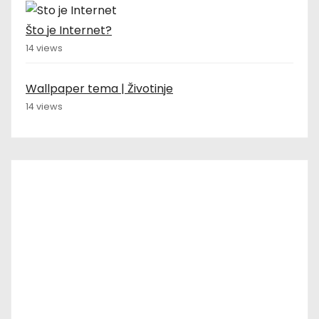
j
Što je Internet?
a
14 views
v
Wallpaper tema | Životinje
a
14 views