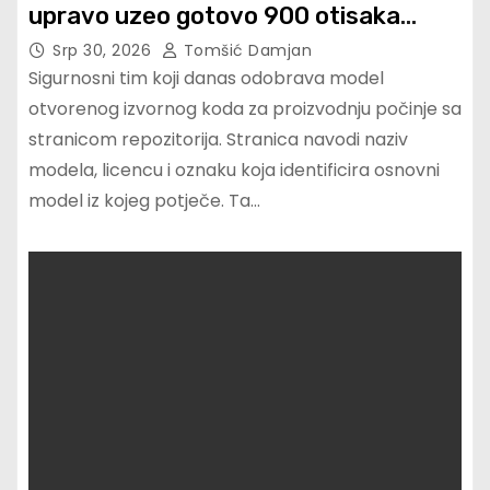
upravo uzeo gotovo 900 otisaka
prstiju besplatno
Srp 30, 2026
Tomšić Damjan
Sigurnosni tim koji danas odobrava model
otvorenog izvornog koda za proizvodnju počinje sa
stranicom repozitorija. Stranica navodi naziv
modela, licencu i oznaku koja identificira osnovni
model iz kojeg potječe. Ta…