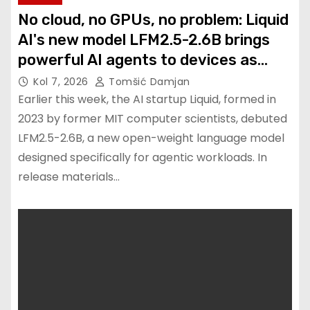
No cloud, no GPUs, no problem: Liquid
AI's new model LFM2.5-2.6B brings
powerful AI agents to devices as
small as a Raspberry Pi
Kol 7, 2026
Tomšić Damjan
Earlier this week, the AI startup Liquid, formed in
2023 by former MIT computer scientists, debuted
LFM2.5-2.6B, a new open-weight language model
designed specifically for agentic workloads. In
release materials…