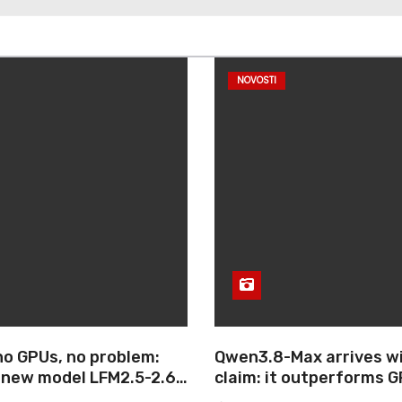
NOVOSTI
no GPUs, no problem:
Qwen3.8-Max arrives wi
s new model LFM2.5-2.6B
claim: it outperforms G
erful AI agents to
Max and Fable 5 on age