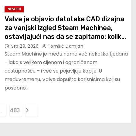
NOVOSTI
Valve je objavio datoteke CAD dizajna
za vanjski izgled Steam Machinea,
ostavljajući nas da se zapitamo: koliko
je potrebno prije nego što netko
Srp 29, 2026
Tomšić Damjan
napravi GabeCube skin?
Steam Machine je među nama već nekoliko tjedana
– iako s velikom cijenom i ograničenom
dostupnošću – i već se pojavljuju kopije. U
međuvremenu, Valve dopušta korisnicima koji su
posebno…
…
483