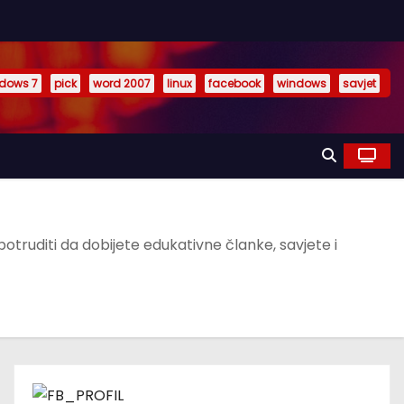
dows 7
pick
word 2007
linux
facebook
windows
savjet
otruditi da dobijete edukativne članke, savjete i