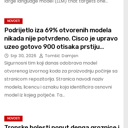
large language model (LLM) that targets one…
NOVOSTI
Podrijetlo iza 69% otvorenih modela
nikada nije potvrđeno. Cisco je upravo
uzeo gotovo 900 otisaka prstiju
besplatno
Srp 30, 2026
Tomšić Damjan
Sigurnosni tim koji danas odobrava model
otvorenog izvornog koda za proizvodnju počinje sa
stranicom repozitorija. Stranica navodi naziv
modela, licencu i oznaku koja identificira osnovni
model iz kojeg potječe. Ta…
NOVOSTI
Tropske bolesti poput denga groznice i