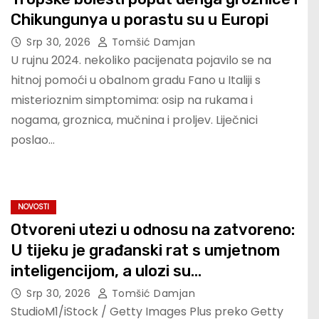
Chikungunya u porastu su u Europi
Srp 30, 2026
Tomšić Damjan
U rujnu 2024. nekoliko pacijenata pojavilo se na
hitnoj pomoći u obalnom gradu Fano u Italiji s
misterioznim simptomima: osip na rukama i
nogama, groznica, mučnina i proljev. Liječnici
poslao…
NOVOSTI
Otvoreni utezi u odnosu na zatvoreno:
U tijeku je građanski rat s umjetnom
inteligencijom, a ulozi su
egzistencijalni
Srp 30, 2026
Tomšić Damjan
StudioM1/iStock / Getty Images Plus preko Getty