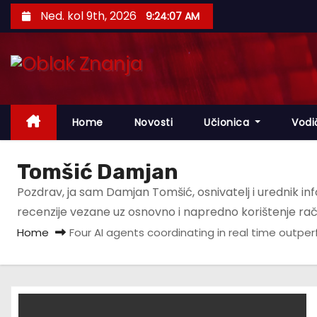
S
Ned. kol 9th, 2026
9:24:07 AM
k
i
p
t
o
Home
Novosti
Učionica
Vodi
c
o
n
Tomšić Damjan
t
Pozdrav, ja sam Damjan Tomšić, osnivatelj i urednik in
e
recenzije vezane uz osnovno i napredno korištenje rač
n
Home
Four AI agents coordinating in real time outp
t