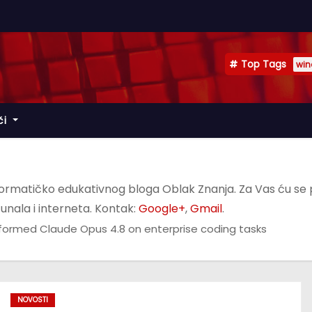
Top Tags
win
či
formatičko edukativnog bloga Oblak Znanja. Za Vas ću se p
unala i interneta. Kontak:
Google+
,
Gmail
.
erformed Claude Opus 4.8 on enterprise coding tasks
NOVOSTI