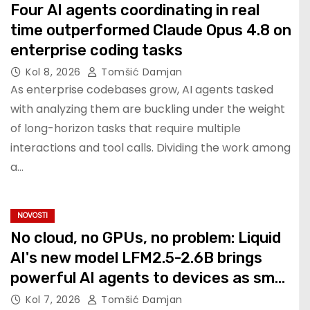
Four AI agents coordinating in real
time outperformed Claude Opus 4.8 on
enterprise coding tasks
Kol 8, 2026
Tomšić Damjan
As enterprise codebases grow, AI agents tasked
with analyzing them are buckling under the weight
of long-horizon tasks that require multiple
interactions and tool calls. Dividing the work among
a…
NOVOSTI
No cloud, no GPUs, no problem: Liquid
AI's new model LFM2.5-2.6B brings
powerful AI agents to devices as small
as a Raspberry Pi
Kol 7, 2026
Tomšić Damjan