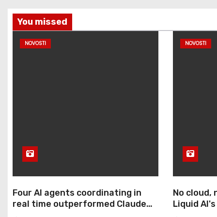
o
j
You missed
e
NOVOSTI
NOVOSTI
v
i
s
t
r
a
n
Four AI agents coordinating in
No cloud, 
i
real time outperformed Claude
Liquid AI'
Opus 4.8 on enterprise coding
brings pow