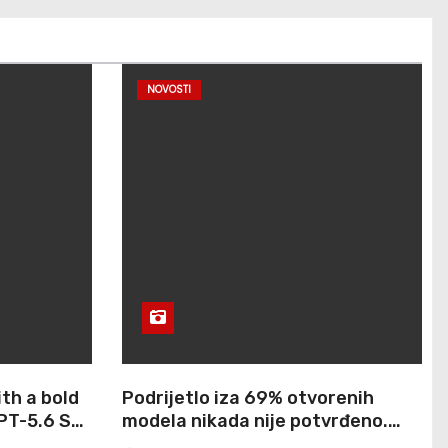
NOVOSTI
th a bold
Podrijetlo iza 69% otvorenih
PT-5.6 Sol
modela nikada nije potvrđeno.
ntic
Cisco je upravo uzeo gotovo 900