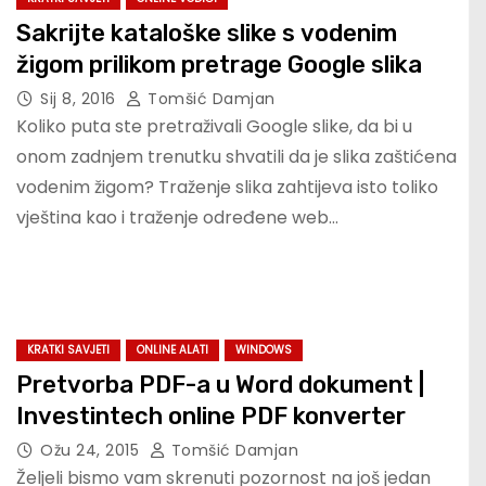
Sakrijte kataloške slike s vodenim
žigom prilikom pretrage Google slika
Sij 8, 2016
Tomšić Damjan
Koliko puta ste pretraživali Google slike, da bi u
onom zadnjem trenutku shvatili da je slika zaštićena
vodenim žigom? Traženje slika zahtijeva isto toliko
vještina kao i traženje određene web…
KRATKI SAVJETI
ONLINE ALATI
WINDOWS
Pretvorba PDF-a u Word dokument |
Investintech online PDF konverter
Ožu 24, 2015
Tomšić Damjan
Željeli bismo vam skrenuti pozornost na još jedan