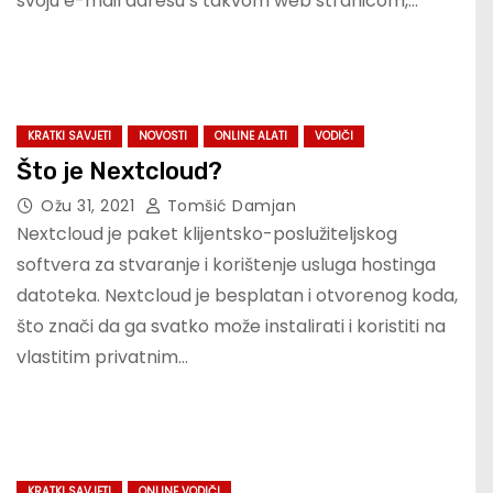
svoju e-mail adresu s takvom web stranicom,…
KRATKI SAVJETI
NOVOSTI
ONLINE ALATI
VODIČI
Što je Nextcloud?
Ožu 31, 2021
Tomšić Damjan
Nextcloud je paket klijentsko-poslužiteljskog
softvera za stvaranje i korištenje usluga hostinga
datoteka. Nextcloud je besplatan i otvorenog koda,
što znači da ga svatko može instalirati i koristiti na
vlastitim privatnim…
KRATKI SAVJETI
ONLINE VODIČI