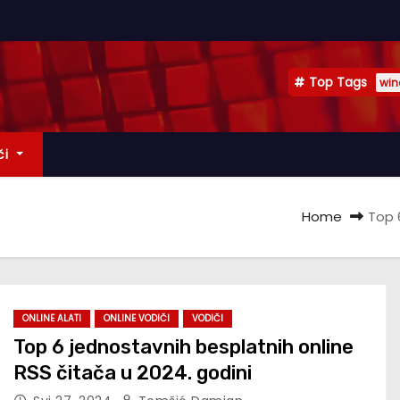
Top Tags
win
či
Home
Top 
ONLINE ALATI
ONLINE VODIČI
VODIČI
Top 6 jednostavnih besplatnih online
RSS čitača u 2024. godini