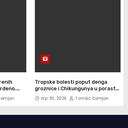
renih
Tropske bolesti poput denga
vrđeno.
groznice i Chikungunya u porastu
otovo 900
su u Europi
Damjan
Srp 30, 2026
Tomšić Damjan
no