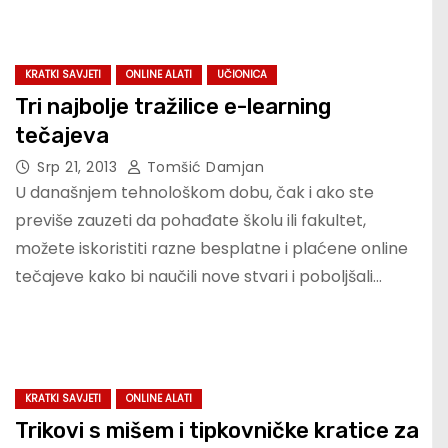
KRATKI SAVJETI
ONLINE ALATI
UČIONICA
Tri najbolje tražilice e-learning
tečajeva
Srp 21, 2013
Tomšić Damjan
U današnjem tehnološkom dobu, čak i ako ste
previše zauzeti da pohađate školu ili fakultet,
možete iskoristiti razne besplatne i plaćene online
tečajeve kako bi naučili nove stvari i poboljšali…
KRATKI SAVJETI
ONLINE ALATI
Trikovi s mišem i tipkovničke kratice za