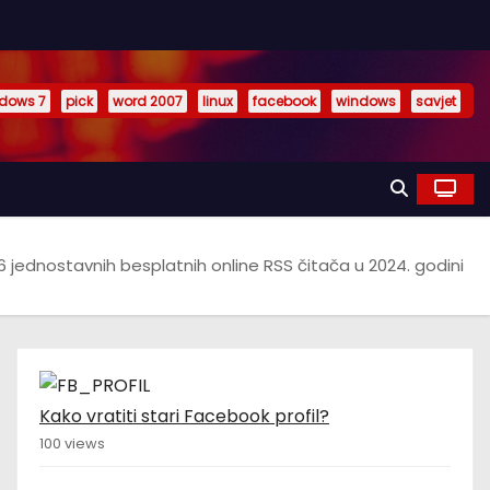
dows 7
pick
word 2007
linux
facebook
windows
savjet
6 jednostavnih besplatnih online RSS čitača u 2024. godini
Kako vratiti stari Facebook profil?
100 views