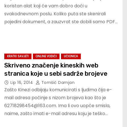
koristan alat koji će vam dobro doći u
svakodnevnom poslu. Koliko puta ste skenirali
pojedini dokument, a zauzvrat ste dobili samo PDF…
KRATKI SAVJETI
ONLINE VODIČI
UČIONICA
Skriveno značenje kineskih web
stranica koje u sebi sadrže brojeve
Lip 16, 2014
Tomšić Damjan
Zašto Kinezi odbijaju komunicirati s ljudima čija e-
mail adresa počinje s nizom brojeva kao što je
62718298454@163.com. Ima li ovo uopće smisla,
naime, zašto imati e-mail adresu koju je teško…