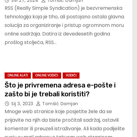
Svi 27, 2024
Tomšić Damjan
RSS (Really Simple Syndication) je bezvremenska
tehnologija koja je tiho, ali postojano ostala glavna
solucija za organiziranje i pristup ogromnom moru
online sadržaja. Datira iz devedesetih godina
prošlog stoljeća, RSS…
ONLINE ALATI
ONLINE VODIČI
VODIČI
Što je privremena adresa e-pošte i
zašto bi je trebali koristiti?
Sij 3, 2023
Tomšić Damjan
Mnoge web stranice koje posjetite žele da se
prijavite na njih da biste pročitali sadržaj, ostavili
komentar ili preuzeli istraživanje. Ali kada podijelite