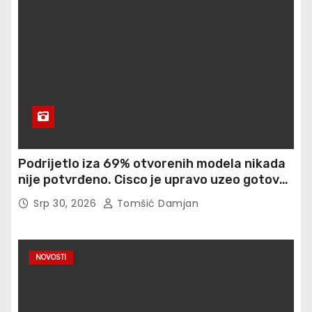
Podrijetlo iza 69% otvorenih modela nikada
nije potvrđeno. Cisco je upravo uzeo gotovo
900 otisaka prstiju besplatno
Srp 30, 2026
Tomšić Damjan
NOVOSTI