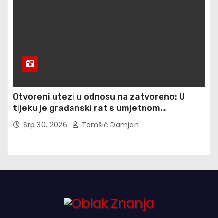
Otvoreni utezi u odnosu na zatvoreno: U
tijeku je građanski rat s umjetnom
inteligencijom, a ulozi su egzistencijalni
Srp 30, 2026
Tomšić Damjan