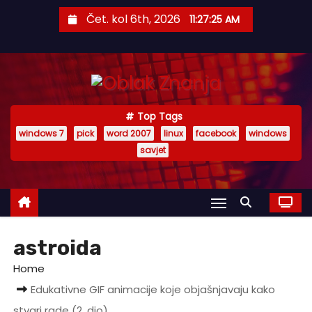
S
Čet. kol 6th, 2026
11:27:26 AM
k
i
p
t
o
Top Tags
c
windows 7
pick
word 2007
linux
facebook
windows
o
savjet
n
t
e
n
t
astroida
Home
Edukativne GIF animacije koje objašnjavaju kako
stvari rade (2. dio)