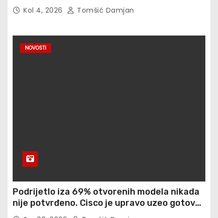
agentic computer use
Kol 4, 2026
Tomšić Damjan
NOVOSTI
Podrijetlo iza 69% otvorenih modela nikada
nije potvrđeno. Cisco je upravo uzeo gotovo
900 otisaka prstiju besplatno