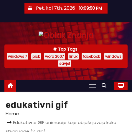
S
Pet. kol 7th, 2026
10:09:50 PM
k
i
p
t
o
Top Tags
c
windows 7
pick
word 2007
linux
facebook
windows
o
savjet
n
t
e
n
t
edukativni gif
Home
Edukativne GIF animacije koje objašnjavaju kako
stvari rade (2. dio)