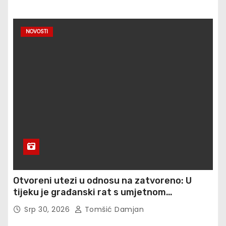
NOVOSTI
Otvoreni utezi u odnosu na zatvoreno: U
tijeku je građanski rat s umjetnom
inteligencijom, a ulozi su egzistencijalni
Srp 30, 2026
Tomšić Damjan