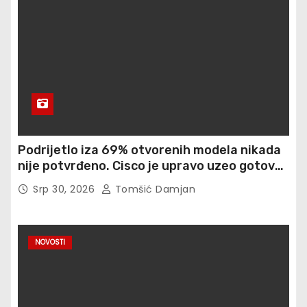
Podrijetlo iza 69% otvorenih modela nikada
nije potvrđeno. Cisco je upravo uzeo gotovo
900 otisaka prstiju besplatno
Srp 30, 2026
Tomšić Damjan
NOVOSTI