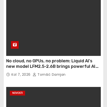
No cloud, no GPUs, no problem: Liquid AI's
new model LFM2.5-2.6B brings powerful AI
agents to devices as small as a Raspberry Pi
Kol 7, 2026
Tomšić Damjan
NOVOSTI