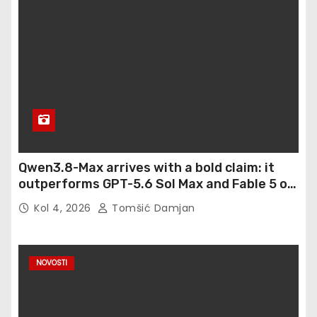
Qwen3.8-Max arrives with a bold claim: it
outperforms GPT-5.6 Sol Max and Fable 5 on
agentic computer use
Kol 4, 2026
Tomšić Damjan
NOVOSTI