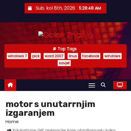
S
Sub. kol 8th, 2026
5:28:48 AM
k
i
p
t
o
Top Tags
c
windows 7
pick
word 2007
linux
facebook
windows
o
savjet
n
t
e
n
t
motor s unutarrnjim
izgaranjem
Home
Edukativne GIF animacije koje objašnjavaju kako