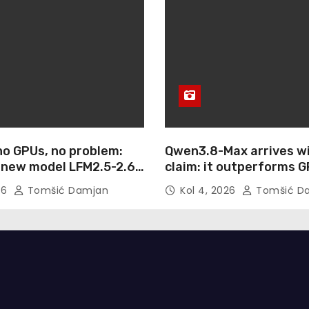
no GPUs, no problem:
Qwen3.8-Max arrives wi
s new model LFM2.5-2.6B
claim: it outperforms G
erful AI agents to
Max and Fable 5 on age
26
Tomšić Damjan
Kol 4, 2026
Tomšić D
 small as a Raspberry
computer use