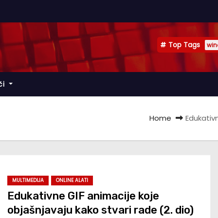
Top Tags
win
či
Home
Edukativn
MULTIMEDIJA
ONLINE ALATI
Edukativne GIF animacije koje
objašnjavaju kako stvari rade (2. dio)