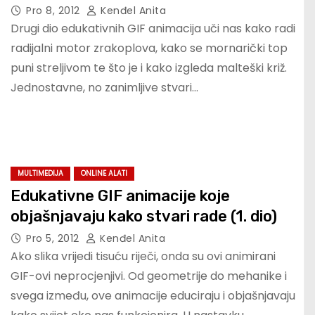
Pro 8, 2012
Kenđel Anita
Drugi dio edukativnih GIF animacija uči nas kako radi
radijalni motor zrakoplova, kako se mornarički top
puni streljivom te što je i kako izgleda malteški križ.
Jednostavne, no zanimljive stvari…
MULTIMEDIJA
ONLINE ALATI
Edukativne GIF animacije koje
objašnjavaju kako stvari rade (1. dio)
Pro 5, 2012
Kenđel Anita
Ako slika vrijedi tisuću riječi, onda su ovi animirani
GIF-ovi neprocjenjivi. Od geometrije do mehanike i
svega između, ove animacije educiraju i objašnjavaju