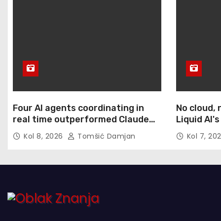
Four AI agents coordinating in
No cloud, 
real time outperformed Claude
Liquid AI'
Opus 4.8 on enterprise coding
brings pow
Kol 8, 2026
Tomšić Damjan
Kol 7, 20
tasks
devices as
Pi