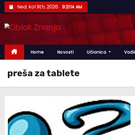
S
Ned. kol 9th, 2026
9:21:15 AM
k
i
p
t
o
Home
Novosti
Učionica
Vodi
c
o
n
preša za tablete
t
e
n
t