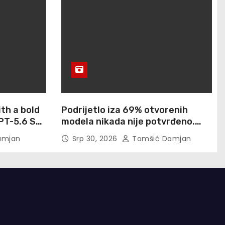
th a bold
Podrijetlo iza 69% otvorenih
PT-5.6 Sol
modela nikada nije potvrđeno.
ntic
Cisco je upravo uzeo gotovo 900
amjan
Srp 30, 2026
Tomšić Damjan
otisaka prstiju besplatno