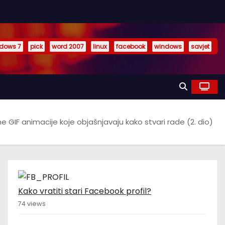
dows 7
pick
word 2007
linux
facebook
windows
savjet
e GIF animacije koje objašnjavaju kako stvari rade (2. dio)
Kako vratiti stari Facebook profil?
74 views