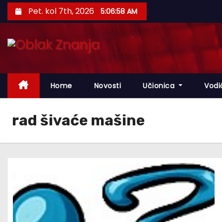
S
Pet. kol 7th, 2026
5:06:59 AM
k
i
p
t
o
Home
Novosti
Učionica
Vodi
c
o
n
rad šivaće mašine
t
e
n
t