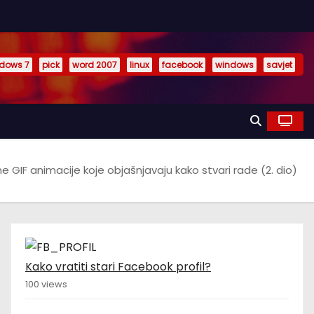
dows 7
pick
word 2007
linux
facebook
windows
savjet
e GIF animacije koje objašnjavaju kako stvari rade (2. dio)
Kako vratiti stari Facebook profil?
100 views