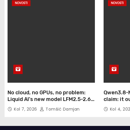
NOVOSTI
NOVOSTI
No cloud, no GPUs, no problem:
Qwen3.8-M
Liquid AI's new model LFM2.5-2.6B
claim: it 
brings powerful AI agents to
Max and Fa
Kol 7, 2026
Tomšić Damjan
Kol 4, 2
devices as small as a Raspberry
computer
Pi