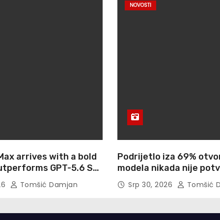
NOVOSTI
ax arrives with a bold
Podrijetlo iza 69% otvo
outperforms GPT-5.6 Sol
modela nikada nije pot
ble 5 on agentic
Cisco je upravo uzeo g
026
Tomšić Damjan
Srp 30, 2026
Tomšić 
 use
otisaka prstiju besplat