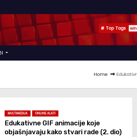
Top Tags
win
či
Home
Edukativn
MULTIMEDIJA
ONLINE ALATI
Edukativne GIF animacije koje
objašnjavaju kako stvari rade (2. dio)