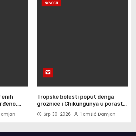
NOVOSTI
renih
Tropske bolesti poput denga
vrđeno.
groznice i Chikungunya u porastu
otovo 900
su u Europi
Damjan
Srp 30, 2026
Tomšić Damjan
no