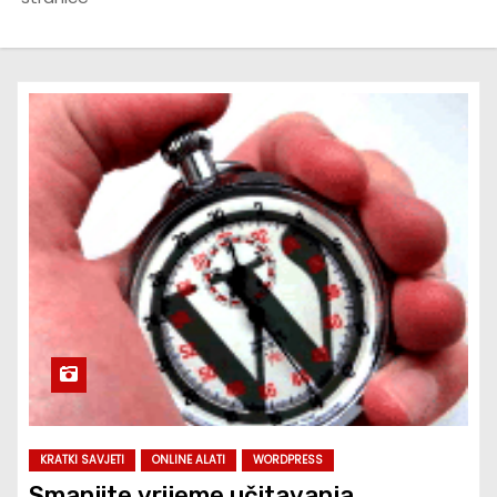
KRATKI SAVJETI
ONLINE ALATI
WORDPRESS
Smanjite vrijeme učitavanja