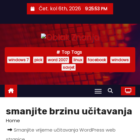
S
Čet. kol 6th, 2026
9:25:53 PM
k
i
p
t
o
Top Tags
c
windows 7
pick
word 2007
linux
facebook
windows
o
savjet
n
t
e
n
t
smanjite brzinu učitavanja
Home
Smanjite vrijeme učitavanja WordPress web
stranice