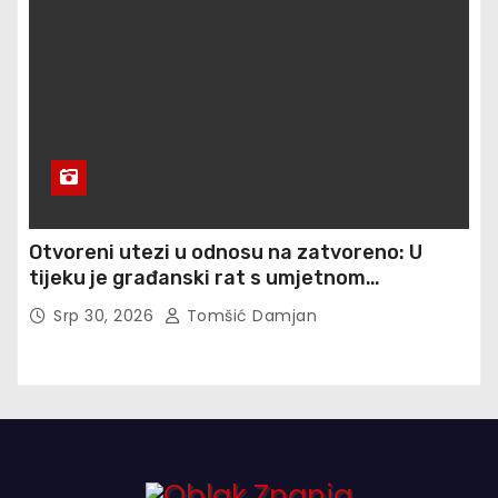
Otvoreni utezi u odnosu na zatvoreno: U
tijeku je građanski rat s umjetnom
inteligencijom, a ulozi su egzistencijalni
Srp 30, 2026
Tomšić Damjan