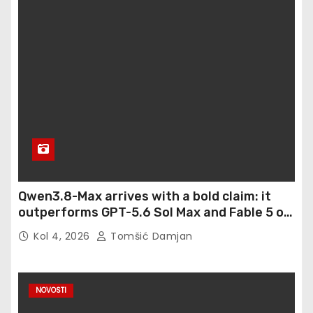
Qwen3.8-Max arrives with a bold claim: it
outperforms GPT-5.6 Sol Max and Fable 5 on
agentic computer use
Kol 4, 2026
Tomšić Damjan
NOVOSTI