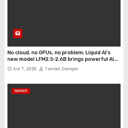
No cloud, no GPUs, no problem: Liquid AI's
new model LFM2.5-2.6B brings powerful AI
agents to devices as small as a Raspberry Pi
Kol 7, 2026
Tomšić Damjan
NOVOSTI