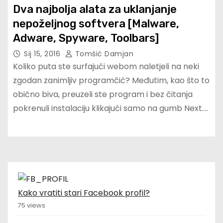
Dva najbolja alata za uklanjanje
nepoželjnog softvera [Malware,
Adware, Spyware, Toolbars]
Sij 15, 2016
Tomšić Damjan
Koliko puta ste surfajući webom naletjeli na neki
zgodan zanimljiv programčić? Međutim, kao što to
obično biva, preuzeli ste program i bez čitanja
pokrenuli instalaciju klikajući samo na gumb Next.…
Kako vratiti stari Facebook profil?
75 views