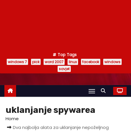
Top Tags
windows 7
pick
word 2007
linux
facebook
windows
savjet
uklanjanje spywarea
Home
Dva najbolja alata za uklanjanje nepoželjnog