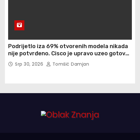
Podrijetlo iza 69% otvorenih modela nikada
nije potvrđeno. Cisco je upravo uzeo gotovo
900 otisaka prstiju besplatno
Srp 30, 2026
Tomšić Damjan