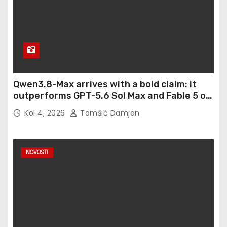
Qwen3.8-Max arrives with a bold claim: it
outperforms GPT-5.6 Sol Max and Fable 5 on
agentic computer use
Kol 4, 2026
Tomšić Damjan
NOVOSTI