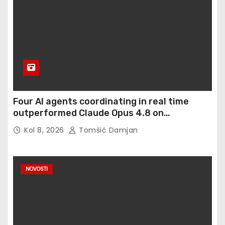
Four AI agents coordinating in real time
outperformed Claude Opus 4.8 on
enterprise coding tasks
Kol 8, 2026
Tomšić Damjan
NOVOSTI