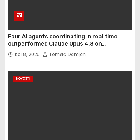
Four AI agents coordinating in real time
outperformed Claude Opus 4.8 on
enterprise coding tasks
Kol 8, 2026
Tomšić Damjan
NOVOSTI