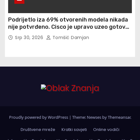
Podrijetlo iza 69% otvorenih modela nikada
nije potvrđeno. Cisco je upravo uzeo gotovo
900 otisaka prstiju besplatno
Srp 30, 2026
Tomšić Damjan
Proudly powered by WordPress
|
Theme: Newses by
Themeansar
.
Društvene mreže
Kratki savjeti
Online vodiči