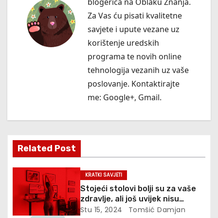
a
blogerica na Oblaku Znanja.
Za Vas ću pisati kvalitetne
c
savjete i upute vezane uz
i
korištenje uredskih
programa te novih online
j
tehnologija vezanih uz vaše
a
poslovanje. Kontaktirajte
me:
Google+
,
Gmail
.
o
b
j
Related Post
a
KRATKI SAVJETI
v
Stojeći stolovi bolji su za vaše
zdravlje, ali još uvijek nisu
a
dovoljni
Stu 15, 2024
Tomšić Damjan