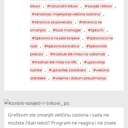
,
,
,
trikovi
#računalni trikovi
#savjeti i trikovi
,
#skrolanje i mijenjanje veličine zaslona
,
#stranica se povećala
#stranica se
,
,
,
smanjila
#task manager
#tipka fn
,
#tipkovnica ne piše brojeve
#tipkovnica ne
,
,
radi
#tipkovnicke kratice
#tipkovnički
,
,
prečaci
#trostruki klik miša na odlomak
,
#trostruki klik miša na URL
#upisivanje
,
,
lozinke
#upravitelj zadataka
#veličina
,
datoteke
#vrijeme i datum preuzimanja
Greškom ste smanjili veličinu zaslona i sada ne
možete čitati tekst? Program ne reagira i ne znate