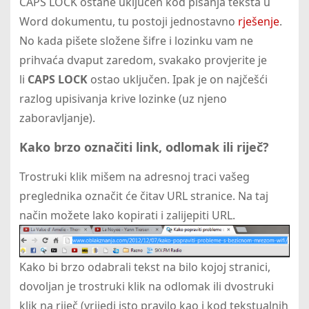
CAPS LOCK ostane uključen kod pisanja teksta u
Word dokumentu, tu postoji jednostavno
rješenje
.
No kada pišete složene šifre i lozinku vam ne
prihvaća dvaput zaredom, svakako provjerite je
li
CAPS LOCK
ostao uključen. Ipak je on najčešći
razlog upisivanja krive lozinke (uz njeno
zaboravljanje).
Kako brzo označiti link, odlomak ili riječ?
Trostruki klik mišem na adresnoj traci vašeg
preglednika označit će čitav URL stranice. Na taj
način možete lako kopirati i zalijepiti URL.
Kako bi brzo odabrali tekst na bilo kojoj stranici,
dovoljan je trostruki klik na odlomak ili dvostruki
klik na riječ (vrijedi isto pravilo kao i kod tekstualnih