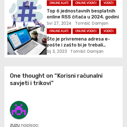
ONLINE ALATI
ONLINE VODIČI
VODIČI
Top 6 jednostavnih besplatnih
online RSS čitača u 2024. godini
Svi 27, 2024
Tomšić Damjan
ONLINE ALATI
ONLINE VODIČI
VODIČI
Što je privremena adresa e-
pošte i zašto bi je trebali
koristiti?
Sij 3, 2023
Tomšić Damjan
One thought on “Korisni računalni
savjeti i trikovi”
zuzu
napisao: