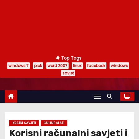
Top Tags
windows 7
pick
word 2007
linux
facebook
windows
savjet
KRATKI SAVJETI
ONLINE ALATI
Korisni računalni savjeti i