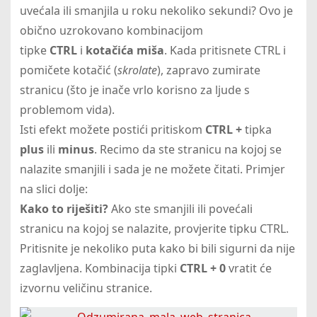
uvećala ili smanjila u roku nekoliko sekundi? Ovo je
obično uzrokovano kombinacijom
tipke
CTRL
i
kotačića miša
. Kada pritisnete CTRL i
pomičete kotačić (
skrolate
), zapravo zumirate
stranicu (što je inače vrlo korisno za ljude s
problemom vida).
Isti efekt možete postići pritiskom
CTRL
+
tipka
plus
ili
minus
. Recimo da ste stranicu na kojoj se
nalazite smanjili i sada je ne možete čitati. Primjer
na slici dolje:
Kako to riješiti?
Ako ste smanjili ili povećali
stranicu na kojoj se nalazite, provjerite tipku CTRL.
Pritisnite je nekoliko puta kako bi bili sigurni da nije
zaglavljena. Kombinacija tipki
CTRL + 0
vratit će
izvornu veličinu stranice.