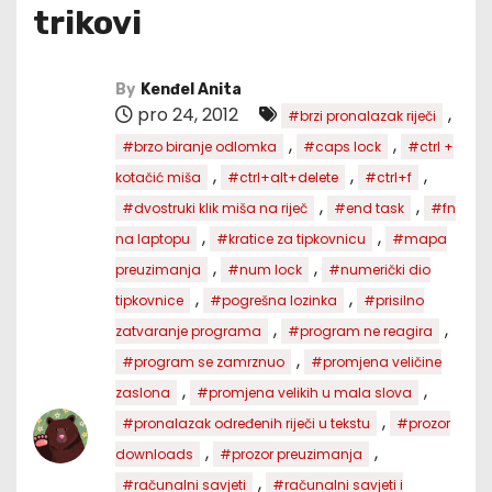
trikovi
By
Kenđel Anita
pro 24, 2012
,
#brzi pronalazak riječi
,
,
#brzo biranje odlomka
#caps lock
#ctrl +
,
,
,
kotačić miša
#ctrl+alt+delete
#ctrl+f
,
,
#dvostruki klik miša na riječ
#end task
#fn
,
,
na laptopu
#kratice za tipkovnicu
#mapa
,
,
preuzimanja
#num lock
#numerički dio
,
,
tipkovnice
#pogrešna lozinka
#prisilno
,
,
zatvaranje programa
#program ne reagira
,
#program se zamrznuo
#promjena veličine
,
,
zaslona
#promjena velikih u mala slova
,
#pronalazak određenih riječi u tekstu
#prozor
,
,
downloads
#prozor preuzimanja
,
#računalni savjeti
#računalni savjeti i