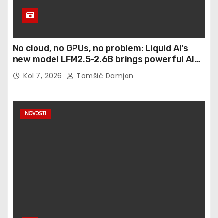
No cloud, no GPUs, no problem: Liquid AI's
new model LFM2.5-2.6B brings powerful AI
agents to devices as small as a Raspberry Pi
Kol 7, 2026
Tomšić Damjan
NOVOSTI