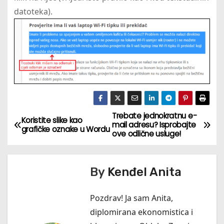
datoteka).
Trebate jednokratnu e-
N
Koristite slike kao
mail adresu? Isprobajte
grafičke oznake u Wordu
ove odlične usluge!
a
v
By
Kenđel Anita
i
Pozdrav! Ja sam Anita,
g
diplomirana ekonomistica i