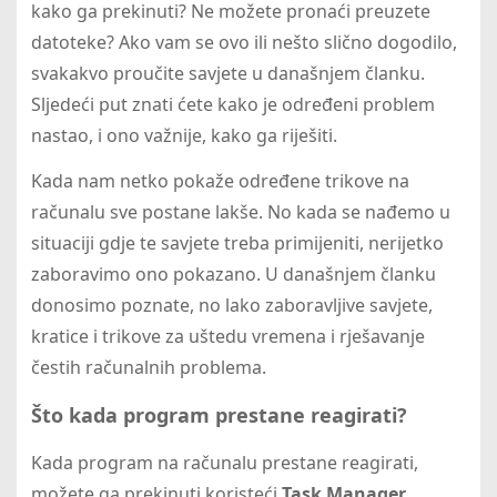
kako ga prekinuti? Ne možete pronaći preuzete
datoteke? Ako vam se ovo ili nešto slično dogodilo,
svakakvo proučite savjete u današnjem članku.
Sljedeći put znati ćete kako je određeni problem
nastao, i ono važnije, kako ga riješiti.
Kada nam netko pokaže određene trikove na
računalu sve postane lakše. No kada se nađemo u
situaciji gdje te savjete treba primijeniti, nerijetko
zaboravimo ono pokazano. U današnjem članku
donosimo poznate, no lako zaboravljive savjete,
kratice i trikove za uštedu vremena i rješavanje
čestih računalnih problema.
Što kada program prestane reagirati?
Kada program na računalu prestane reagirati,
možete ga prekinuti koristeći
Task Manager