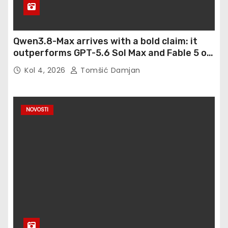
Qwen3.8-Max arrives with a bold claim: it
outperforms GPT-5.6 Sol Max and Fable 5 on
agentic computer use
Kol 4, 2026
Tomšić Damjan
NOVOSTI